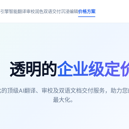
心引擎
智能翻译
审校润色
双语交付
沉浸编辑
价格方案
、透明的
企业级定
的顶级AI翻译、审校及双语文档交付服务，助力
最大化。