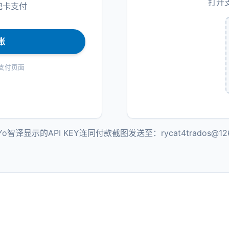
打开支
记卡支付
账
全支付页面
译显示的API KEY连同付款截图发送至：rycat4trados@12